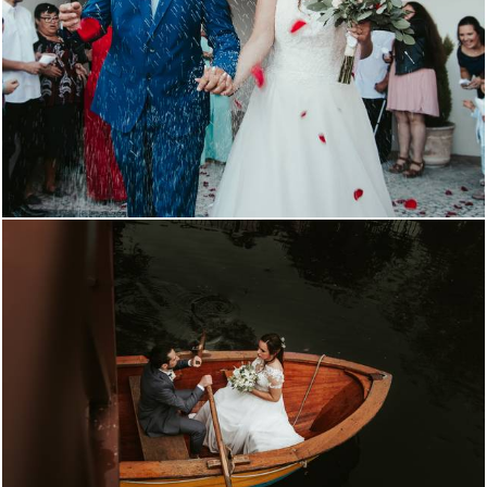
1787
0
2889
0