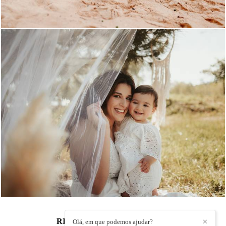
1163
0
RITA MARTINS
/
CONTACTO
Olá, em que podemos ajudar?
✕