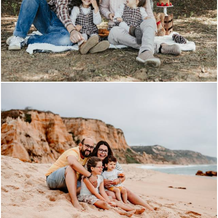
1091
0
1170
0