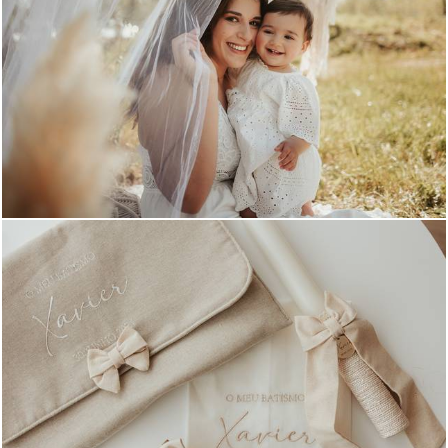
1157
0
928
0