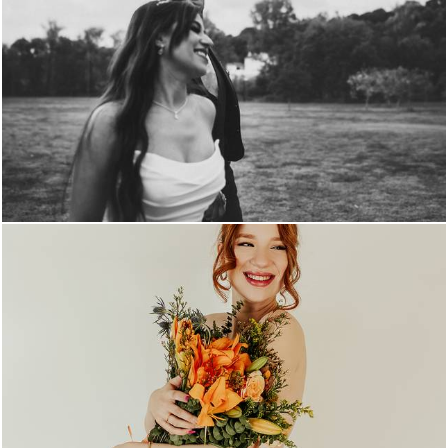
761
0
687
0