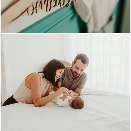
126
0
662
0