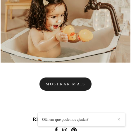
1235
1
MOSTRAR MAIS
RITA MARTINS
/
CONTACTO
Olá, em que podemos ajudar?
✕